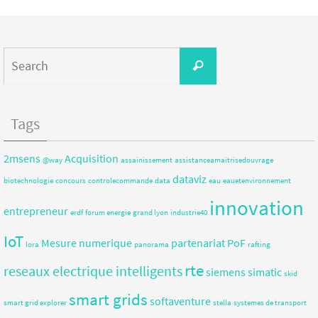
Tags
2msens
Acquisition
@way
assainissement
assistanceamaitrisedouvrage
dataviz
biotechnologie
concours
controlecommande
data
eau
eauetenvironnement
innovation
entrepreneur
erdf
forum energie
grand lyon
industrie40
IoT
Mesure
numerique
partenariat
PoF
lora
panorama
rafting
rte
reseaux electrique intelligents
siemens
simatic
skid
smart grids
softaventure
smart grid explorer
stella
systemes de transport