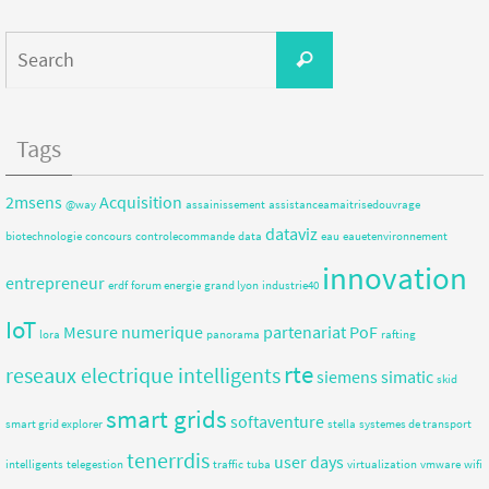
Tags
2msens
Acquisition
@way
assainissement
assistanceamaitrisedouvrage
dataviz
biotechnologie
concours
controlecommande
data
eau
eauetenvironnement
innovation
entrepreneur
erdf
forum energie
grand lyon
industrie40
IoT
Mesure
numerique
partenariat
PoF
lora
panorama
rafting
rte
reseaux electrique intelligents
siemens
simatic
skid
smart grids
softaventure
smart grid explorer
stella
systemes de transport
tenerrdis
user days
intelligents
telegestion
traffic
tuba
virtualization
vmware
wifi