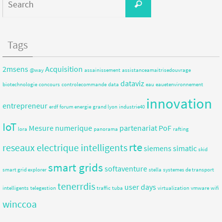
Tags
2msens
Acquisition
@way
assainissement
assistanceamaitrisedouvrage
dataviz
biotechnologie
concours
controlecommande
data
eau
eauetenvironnement
innovation
entrepreneur
erdf
forum energie
grand lyon
industrie40
IoT
Mesure
numerique
partenariat
PoF
lora
panorama
rafting
rte
reseaux electrique intelligents
siemens
simatic
skid
smart grids
softaventure
smart grid explorer
stella
systemes de transport
tenerrdis
user days
intelligents
telegestion
traffic
tuba
virtualization
vmware
wifi
winccoa