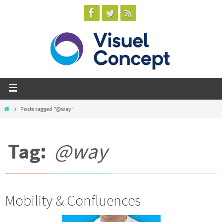
Posts tagged "@way"
Tag:
@way
Mobility & Confluences