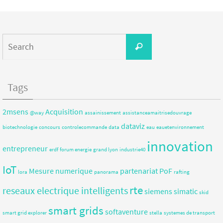
Tags
2msens
Acquisition
@way
assainissement
assistanceamaitrisedouvrage
dataviz
biotechnologie
concours
controlecommande
data
eau
eauetenvironnement
innovation
entrepreneur
erdf
forum energie
grand lyon
industrie40
IoT
Mesure
numerique
partenariat
PoF
lora
panorama
rafting
rte
reseaux electrique intelligents
siemens
simatic
skid
smart grids
softaventure
smart grid explorer
stella
systemes de transport