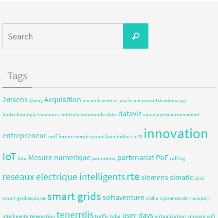
Tags
2msens
Acquisition
@way
assainissement
assistanceamaitrisedouvrage
dataviz
biotechnologie
concours
controlecommande
data
eau
eauetenvironnement
innovation
entrepreneur
erdf
forum energie
grand lyon
industrie40
IoT
Mesure
numerique
partenariat
PoF
lora
panorama
rafting
rte
reseaux electrique intelligents
siemens
simatic
skid
smart grids
softaventure
smart grid explorer
stella
systemes de transport
tenerrdis
user days
intelligents
telegestion
traffic
tuba
virtualization
vmware
wifi