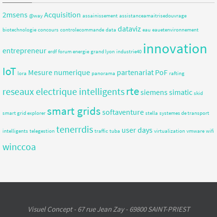
2msens
Acquisition
@way
assainissement
assistanceamaitrisedouvrage
dataviz
biotechnologie
concours
controlecommande
data
eau
eauetenvironnement
innovation
entrepreneur
erdf
forum energie
grand lyon
industrie40
IoT
Mesure
numerique
partenariat
PoF
lora
panorama
rafting
rte
reseaux electrique intelligents
siemens
simatic
skid
smart grids
softaventure
smart grid explorer
stella
systemes de transport
tenerrdis
user days
intelligents
telegestion
traffic
tuba
virtualization
vmware
wifi
winccoa
Visuel Concept - 67 rue Jean Zay - 69800 SAINT-PRIEST